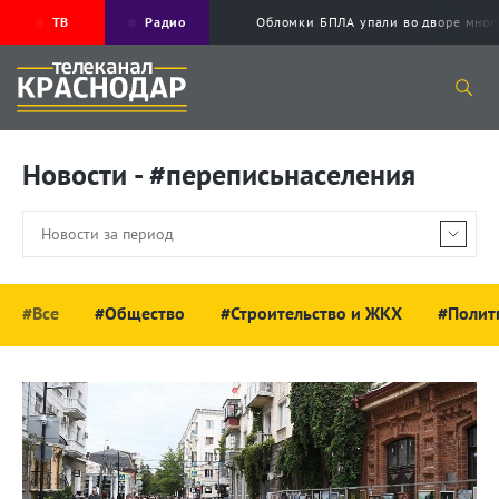
ТВ
Радио
Обломки БПЛА упали во дворе мног
Новости - #переписьнаселения
#Все
#Общество
#Строительство и ЖКХ
#Полит