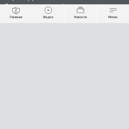
Видео
Все новости
Выпуски новостей
Общество
Главная
Видео
Новости
Меню
Проекты
Строительство и ЖКХ
Телепрограмма
Политика
Авторы
Происшествия
О канале
Спорт
Где и как смотреть
Экономика
Документы
Культура
Прислать материалы
У вас есть важная информация, которой вы
готовы поделиться с редакцией? Свяжитесь с
нами
Расскажи о проблеме.
18+
Поделись новостью