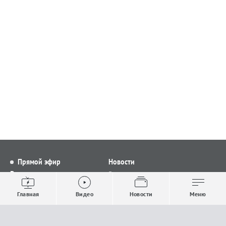
Прямой эфир
Новости
Видео
Все новости
Выпуски новостей
Общество
Главная
Видео
Новости
Меню
Проекты
Строительство и ЖКХ
Телепрограмма
Политика
Авторы
Происшествия