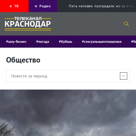
ТВ
Радио
Пять человек пострадали из-за ата
#шоу-бизнес
#погода
#Кубань
#сексуальныеотношения
#б
Общество