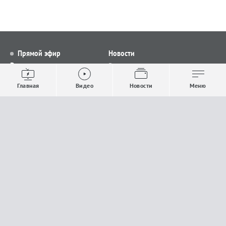
Прямой эфир
Новости
Видео
Все новости
Выпуски новостей
Общество
Главная
Видео
Новости
Меню
Проекты
Строительство и ЖКХ
Телепрограмма
Политика
Авторы
Происшествия
О канале
Спорт
Где и как смотреть
Экономика
Документы
Культура
Прислать материалы
У вас есть важная информация, которой вы
готовы поделиться с редакцией? Свяжитесь с
нами