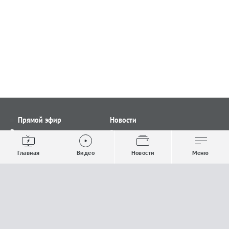
Прямой эфир
Новости
Видео
Все новости
Выпуски новостей
Общество
Главная
Видео
Новости
Меню
Проекты
Строительство и ЖКХ
Телепрограмма
Политика
Авторы
Происшествия
О канале
Спорт
Где и как смотреть
Экономика
Документы
Культура