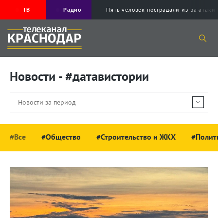
ТВ
Радио
Пять человек пострадали из-за ата
Новости - #датавистории
#Все
#Общество
#Строительство и ЖКХ
#Полит