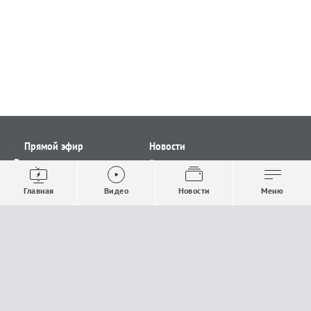
Прямой эфир
Новости
Видео
Все новости
Выпуски новостей
Общество
Главная
Видео
Новости
Меню
Проекты
Строительство и ЖКХ
Телепрограмма
Политика
Авторы
Происшествия
О канале
Спорт
Где и как смотреть
Экономика
Документы
Культура