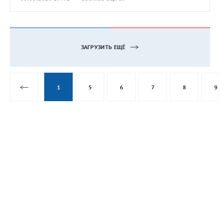
ЗАГРУЗИТЬ ЕЩЁ
1
5
6
7
8
9