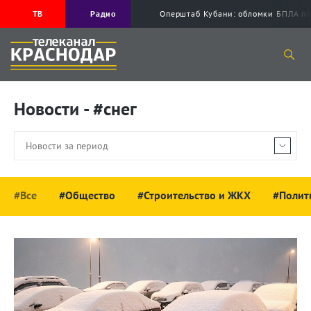
ТВ
Радио
Оперштаб Кубани: обломки БПЛА по
Новости - #снег
#Все
#Общество
#Строительство и ЖКХ
#Полит