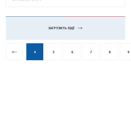
ЗАГРУЗИТЬ ЕЩЁ
4
5
6
7
8
9