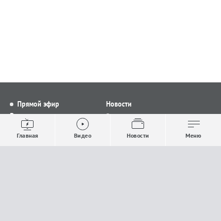
Прямой эфир
Новости
Видео
Все новости
Выпуски новостей
Общество
Главная
Видео
Новости
Меню
Проекты
Строительство и ЖКХ
Телепрограмма
Политика
Авторы
Происшествия
О канале
Спорт
Где и как смотреть
Экономика
Документы
Культура