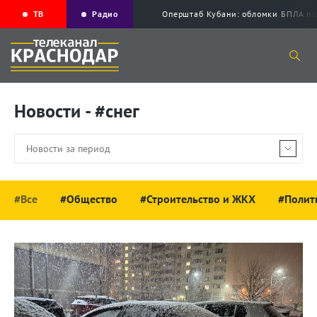
ТВ
Радио
Оперштаб Кубани: обломки БПЛА по
Новости - #снег
#Все
#Общество
#Строительство и ЖКХ
#Полит