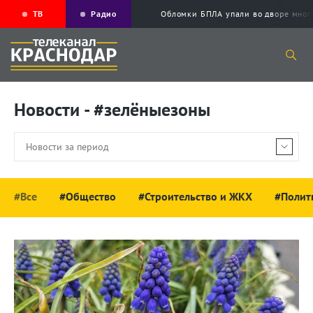
ТВ
Радио
Обломки БПЛА упали во дворе мног
Новости - #зелёныезоны
#Все
#Общество
#Строительство и ЖКХ
#Полит