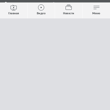
Видео
Все новости
Выпуски новостей
Общество
Главная
Видео
Новости
Меню
Проекты
Строительство и ЖКХ
Телепрограмма
Политика
Авторы
Происшествия
О канале
Спорт
Где и как смотреть
Экономика
Документы
Культура
Прислать материалы
У вас есть важная информация, которой вы
готовы поделиться с редакцией? Свяжитесь с
нами
Расскажи о проблеме.
18+
Поделись новостью