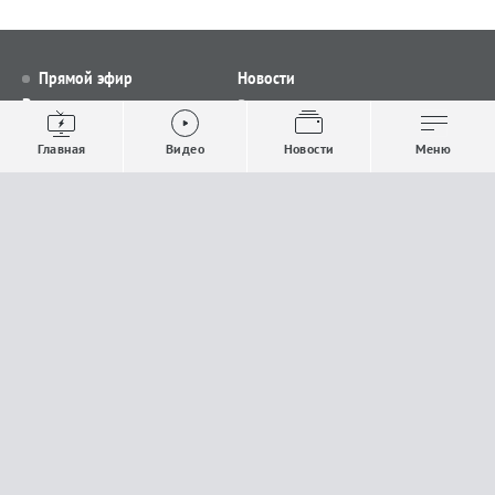
Прямой эфир
Новости
Видео
Все новости
Выпуски новостей
Общество
Главная
Видео
Новости
Меню
Проекты
Строительство и ЖКХ
Телепрограмма
Политика
Авторы
Происшествия
О канале
Спорт
Где и как смотреть
Экономика
Документы
Культура
Прислать материалы
У вас есть важная информация, которой вы
готовы поделиться с редакцией? Свяжитесь с
нами