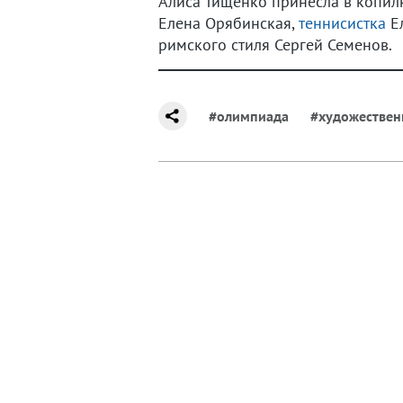
Алиса Тищенко принесла в копил
Елена Орябинская,
теннисистка
Ел
римского стиля Сергей Семенов.
#олимпиада
#художествен