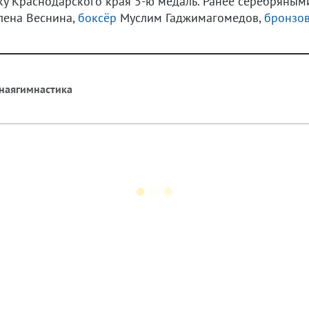
ку Краснодарского края 5-ю медаль. Ранее серебряны
ена Веснина,
боксёр
Муслим Гаджимагомедов,
бронзов
наягимнастика