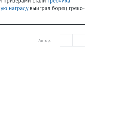
ми призерами стали
гребчиха
ую награду
выиграл борец греко-
Автор: