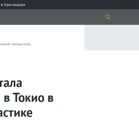
 в Краснодаре
венной гимнастике
тала
в Токио в
астике