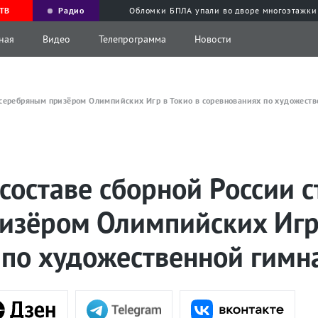
ТВ
Радио
Обломки БПЛА упали во дворе многоэтажки
ная
Видео
Телепрограмма
Новости
а серебряным призёром Олимпийских Игр в Токио в соревнованиях по художест
составе сборной России с
изёром Олимпийских Игр 
 по художественной гимн