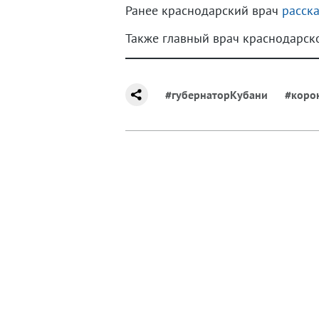
Ранее краснодарский врач
расск
Также главный врач краснодарс
#губернаторКубани
#коро