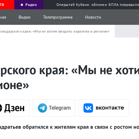
ТВ
Радио
Оперштаб Кубани: обломки БПЛА повредили
ная
Видео
Телепрограмма
Новости
аснодарского края: «Мы не хотим вводить карантин в регионе»
рского края: «Мы не хот
ионе»
дратьев обратился к жителям края в связи с ростом н