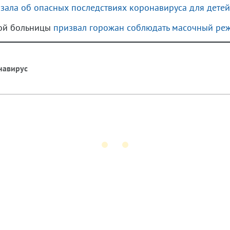
азала об опасных последствиях коронавируса для детей
кой больницы
призвал горожан соблюдать масочный ре
навирус