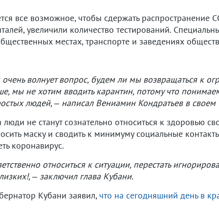
ется все возможное, чтобы сдержать распространение 
италей, увеличили количество тестирований. Специаль
бщественных местах, транспорте и заведениях обществ
я очень волнует вопрос, будем ли мы возвращаться к о
ше, мы не хотим вводить карантин, потому что понимаем
ростых людей, – написал Вениамин Кондратьев в своем
а люди не станут сознательно относиться к здоровью с
осить маску и сводить к минимуму социальные контакты
ть коронавирус.
етственно относиться к ситуации, перестать игнорирова
лизких!, – заключил глава Кубани.
бернатор Кубани заявил,
что на сегодняшний день в кр