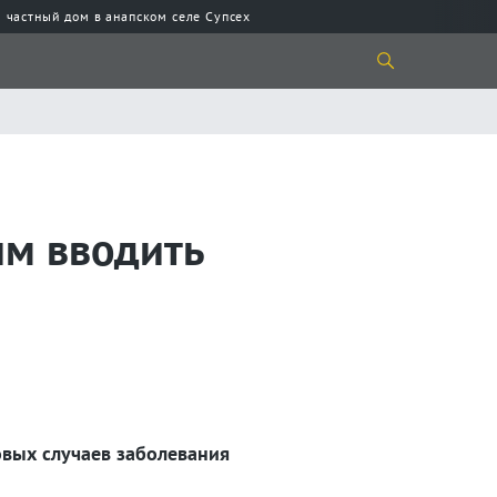
 частный дом в анапском селе Супсех
им вводить
овых случаев заболевания