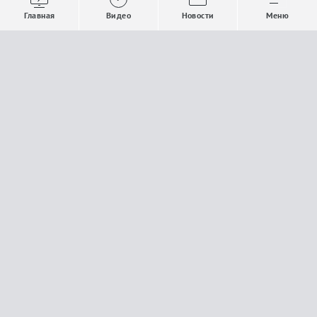
Выпуски новостей
Общество
Главная
Видео
Новости
Меню
Проекты
Строительство и ЖКХ
Телепрограмма
Политика
Авторы
Происшествия
О канале
Спорт
Где и как смотреть
Экономика
Документы
Культура
Прислать материалы
У вас есть важная информация, которой вы
готовы поделиться с редакцией? Свяжитесь с
нами
Расскажи о проблеме.
18+
Поделись новостью