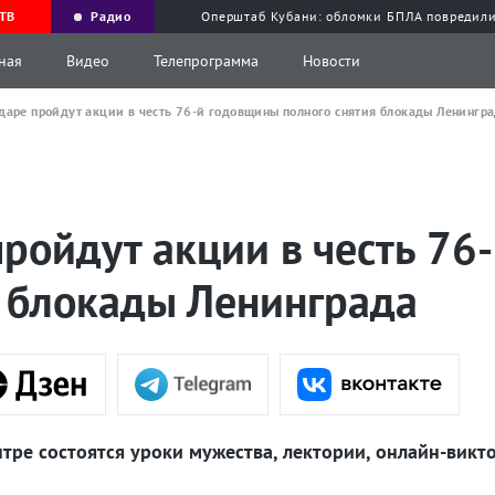
ТВ
Радио
Оперштаб Кубани: обломки БПЛА повредили
ная
Видео
Телепрограмма
Новости
даре пройдут акции в честь 76-й годовщины полного снятия блокады Ленингр
ройдут акции в честь 76
я блокады Ленинграда
ентре состоятся уроки мужества, лектории, онлайн-викт