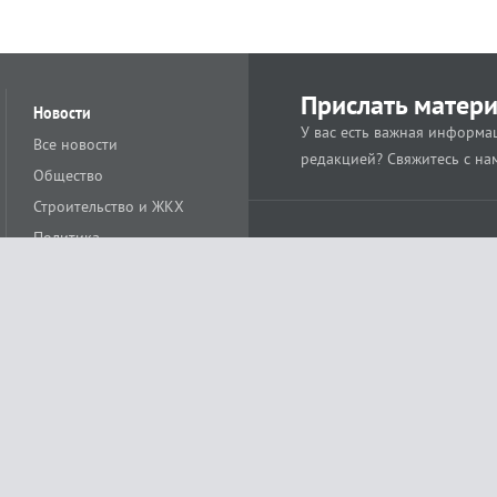
Прислать матер
Новости
У вас есть важная информац
Все новости
редакцией? Свяжитесь с на
Общество
Строительство и ЖКХ
Политика
Происшествия
Спорт
Расс
18+
Экономика
Культура
ации средства массовой информации ЭЛ № ФС77-78488 от 15 июня 2020 года
ных технологий и массовых коммуникаций (Роскомнадзор)
остью «Муниципальная телерадиокомпания «Краснодар»
279. Редакция
+7 (861) 259-17-96
info@tvkrasnodar.ru
Политика обработки персо