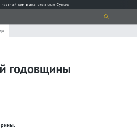
 частный дом в анапском селе Супсех
ада
-й годовщины
орины.