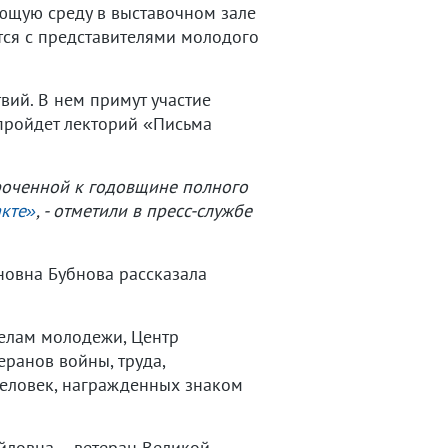
ующую среду в выставочном зале
тся с представителями молодого
вий. В нем примут участие
 пройдет лекторий «Письма
роченной к годовщине полного
кте»
, - отметили в пресс-службе
новна Бубнова рассказала
делам молодежи, Центр
ранов войны, труда,
человек, награжденных знаком
ловна – ветеран Великой