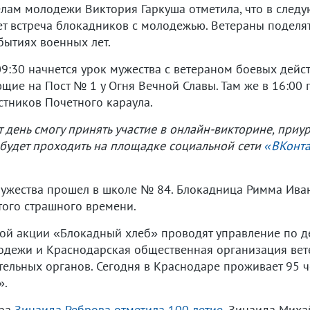
елам молодежи Виктория Гаркуша отметила, что в след
т встреча блокадников с молодежью. Ветераны поделя
ытиях военных лет.
09:30 начнется урок мужества с ветераном боевых дейст
щие на Пост № 1 у Огня Вечной Славы. Там же в 16:00
стников Почетного караула.
т день смогу принять участие в
онлайн-викторине
, приу
 будет проходить на площадке социальной сети
«ВКонта
 мужества прошел в школе № 84. Блокадница Римма Ива
того страшного времени.
кой акции «Блокадный хлеб» проводят управление по 
одежи и Краснодарская общественная организация вете
ельных органов. Сегодня в Краснодаре проживает 95 
».
ара
Зинаида Реброва отметила 100-летие.
Зинаида Михай