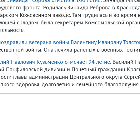
рудового фронта. Родилась Зинаида Реброва в Краснода
арском Кожевенном заводе. Там трудилась и во время в
дующей складом, была секретарем Комсомольской органи
тельность.
поздравили ветерана войны Валентину Ивановну Толстов
ественной войны. Она лечила раненых в военных госпи
лий Павлович Кузьменко отмечает 94-летие.
Василий Па
ой Панфиловской дивизии и Почетный гражданин Красн
сти главы администрации Центрального округа Сергей
пкого здоровья, долголетия и семейного благополучия.