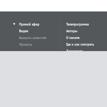
Прямой эфир
Телепрограмма
Видео
Авторы
Выпуски новостей
О канале
Проекты
Где и как смотреть
Документы
© «Сетевое издание Телеканал Краснодар». Свидетельство о регистр
выдано Федеральной службой по надзору в сфере связи, информацион
Учредитель сетевого издания: Общество с ограниченной ответственн
Главный редактор: О.С.Яхимович. 350020, г. Краснодар, ул.Северная, 