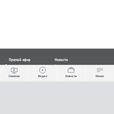
Прямой эфир
Новости
Видео
Все новости
Выпуски новостей
Общество
Главная
Видео
Новости
Меню
Проекты
Строительство и ЖКХ
Телепрограмма
Политика
Авторы
Происшествия
О канале
Спорт
Где и как смотреть
Экономика
Документы
Культура