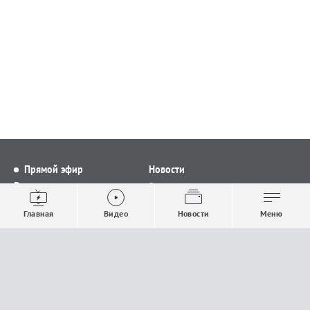
Прямой эфир
Новости
Видео
Все новости
Выпуски новостей
Общество
Главная
Видео
Новости
Меню
Проекты
Строительство и ЖКХ
Телепрограмма
Политика
Авторы
Происшествия
О канале
Спорт
Где и как смотреть
Экономика
Документы
Культура