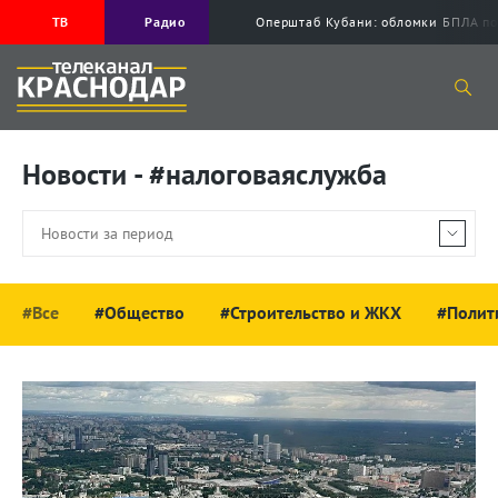
ТВ
Радио
Оперштаб Кубани: обломки БПЛА по
Новости - #налоговаяслужба
#Все
#Общество
#Строительство и ЖКХ
#Полит