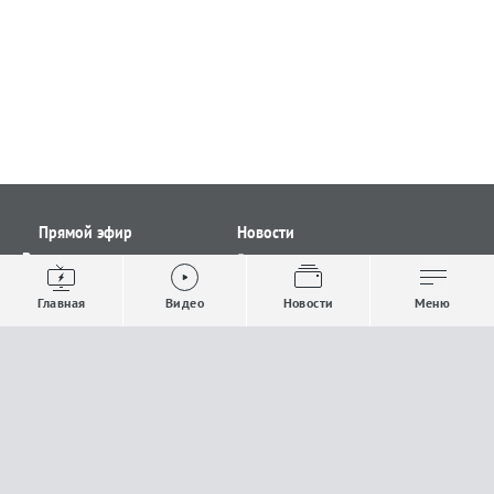
Прямой эфир
Новости
Видео
Все новости
Выпуски новостей
Общество
Главная
Видео
Новости
Меню
Проекты
Строительство и ЖКХ
Телепрограмма
Политика
Авторы
Происшествия
О канале
Спорт
Где и как смотреть
Экономика
Документы
Культура