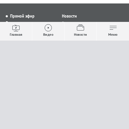
Прямой эфир
Новости
Видео
Все новости
Выпуски новостей
Общество
Главная
Видео
Новости
Меню
Проекты
Строительство и ЖКХ
Телепрограмма
Политика
Авторы
Происшествия
О канале
Спорт
Где и как смотреть
Экономика
Документы
Культура
Прислать материалы
У вас есть важная информация, которой вы
готовы поделиться с редакцией? Свяжитесь с
нами