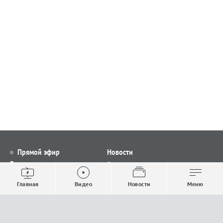
Прямой эфир
Новости
Видео
Все новости
Выпуски новостей
Общество
Главная
Видео
Новости
Меню
Проекты
Строительство и ЖКХ
Телепрограмма
Политика
Авторы
Происшествия