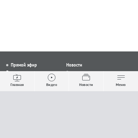
Прямой эфир
Новости
Видео
Все новости
Выпуски новостей
Общество
Главная
Видео
Новости
Меню
Проекты
Строительство и ЖКХ
Телепрограмма
Политика
Авторы
Происшествия
О канале
Спорт
Где и как смотреть
Экономика
Документы
Культура