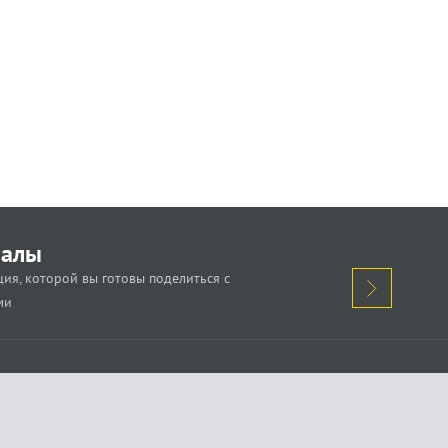
иалы
ия, которой вы готовы поделиться с
ми
кажи о проблеме.
Поделись новостью