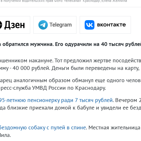
 получении водительских прав Фото: телеканал "Краснодар"/Елена Желнина
 обратился мужчина. Его одурачили на 40 тысяч рубле
шенником накануне. Тот предложил жертве посодейств
му - 40 000 рублей. Деньги были переведены на карту, 
одарец аналогичным образом обманул еще одного челове
пресс-служба УМВД России по Краснодару.
95-летнюю пенсионерку ради 7 тысяч рублей
. Вечером 
гда близкие приехали домой к бабуле и увидели ее бе
бездомную собаку с пулей в спине
. Местная жительниц
ила.