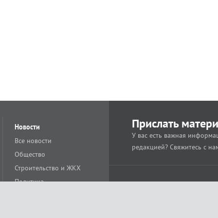
Прислать матер
Новости
У вас есть важная информац
Все новости
редакцией? Свяжитесь с на
Общество
Строительство и ЖКХ
Политика
Происшествия
Спорт
Расс
18+