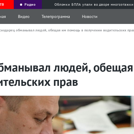
ТВ
Радио
Обломки БПЛА упали во дворе многоэтажки
ная
Видео
Телепрограмма
Новости
снодарец обманывал людей, обещая им помощь в получении водительских пра
бманывал людей, обещая
ительских прав