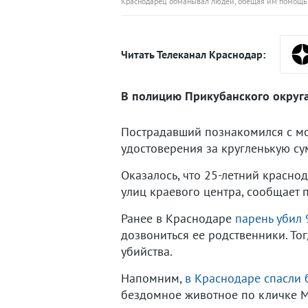
Краснодарец обманывал людей, обещая им помощь в
Читать Телеканал Краснодар:
В полицию Прикубанского округа
Пострадавший познакомился с мо
удостоверения за кругленькую сум
Оказалось, что 25-летний красн
улиц краевого центра, сообщает 
Ранее в Краснодаре
парень убил 
дозвониться ее родственники. То
убийства.
Напомним,
в Краснодаре спасли 
бездомное животное по кличке М