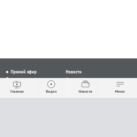
Прямой эфир
Новости
Видео
Все новости
Выпуски новостей
Общество
Главная
Видео
Новости
Меню
Проекты
Строительство и ЖКХ
Телепрограмма
Политика
Авторы
Происшествия
О канале
Спорт
Где и как смотреть
Экономика
Документы
Культура