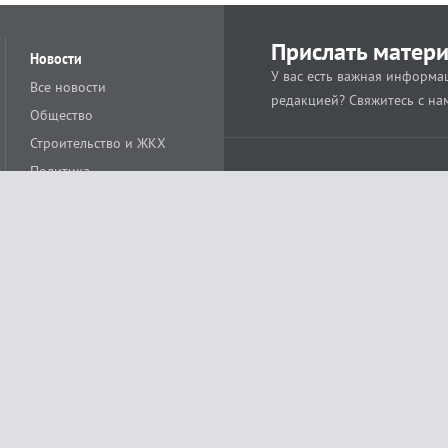
Прислать матер
Новости
У вас есть важная информац
Все новости
редакцией? Свяжитесь с на
Общество
Строительство и ЖКХ
Политика
Происшествия
Спорт
Расс
18+
Экономика
Культура
ации средства массовой информации ЭЛ № ФС77-78488 от 15 июня 2020 года
ных технологий и массовых коммуникаций (Роскомнадзор)
остью «Муниципальная телерадиокомпания «Краснодар»
279. Редакция
+7 (861) 259-17-96
info@tvkrasnodar.ru
Политика обработки персо
ая гиперссылка на tvkrasnodar.ru. При использовании видеоматериалов необход
ии (информационные технологии предоставления информации на основе сбора, 