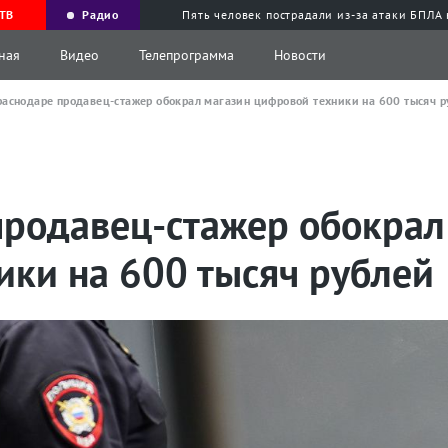
ТВ
Радио
Пять человек пострадали из-за атаки БПЛА
ная
Видео
Телепрограмма
Новости
раснодаре продавец-стажер обокрал магазин цифровой техники на 600 тысяч 
продавец-стажер обокрал
ики на 600 тысяч рублей