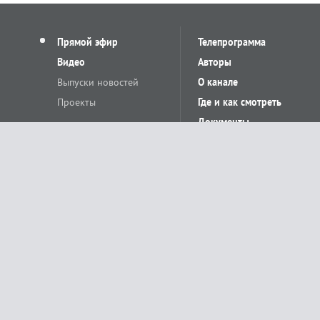
Прямой эфир
Телепрограмма
Видео
Авторы
Выпуски новостей
О канале
Проекты
Где и как смотреть
Документы
© «Сетевое издание Телеканал Краснодар». Свидетельство о регистр
выдано Федеральной службой по надзору в сфере связи, информацион
Учредитель сетевого издания: Общество с ограниченной ответственн
Главный редактор: О.С.Яхимович. 350020, г. Краснодар, ул.Северная, 
При использовании материалов сайта в интернете обязательна активн
На информационном ресурсе применяются рекомендательные технолог