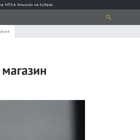
 на НПЗ в Ильском на Кубани
рублей
 магазин