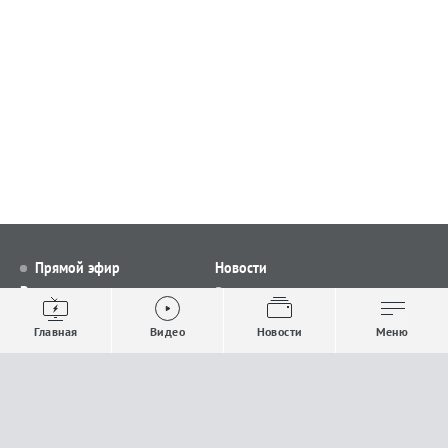
Прямой эфир
Новости
Видео
Все новости
Выпуски новостей
Общество
Главная
Видео
Новости
Меню
Проекты
Строительство и ЖКХ
Телепрограмма
Политика
Авторы
Происшествия
О канале
Спорт
Где и как смотреть
Экономика