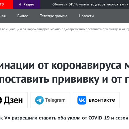
ТВ
Радио
Обломки БПЛА упали во дворе многоэтажки
ная
Видео
Телепрограмма
Новости
х вакцинации от коронавируса можно одновременно поставить прививку и от г
цинации от коронавируса
оставить прививку и от 
 V» разрешили ставить оба укола от COVID-19 и сезон