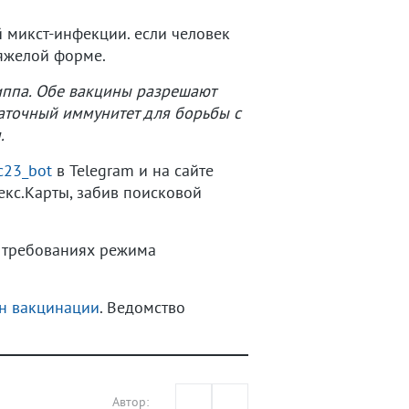
 микст-инфекции. если человек
тяжелой форме.
риппа. Обе вакцины разрешают
таточный иммунитет для борьбы с
.
23_bot
в Telegram и на сайте
екс.Карты, забив поисковой
х требованиях режима
ан вакцинации
. Ведомство
Автор: