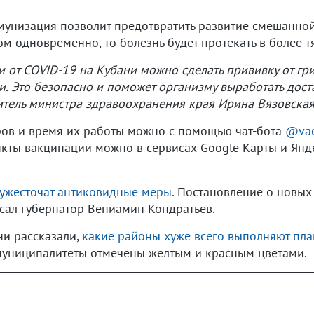
унизация позволит предотвратить развитие смешанной
м одновременно, то болезнь будет протекать в более 
и от COVID-19 на Кубани можно сделать прививку от г
уки. Это безопасно и поможет организму выработать дос
итель министра здравоохранения края Ирина Вязовская
ров и время их работы можно с помощью чат-бота
@vac
ункты вакцинации можно в сервисах Google Карты и Янд
 ужесточат антиковидные меры
. Постановление о новы
ал губернатор Вениамин Кондратьев.
ни рассказали,
какие районы хуже всего выполняют пл
 муниципалитеты отмечены желтым и красным цветами.