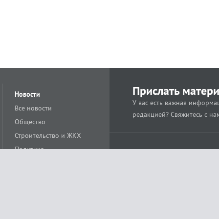
Прислать матер
Новости
У вас есть важная информац
Все новости
редакцией? Свяжитесь с на
Общество
Строительство и ЖКХ
Политика
Происшествия
Спорт
Расс
18+
Экономика
Культура