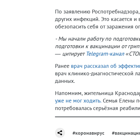
По заявлению Роспотребнадзора, 
других инфекций. Это касается и
обезопасить себя от заражения о
- Мы начали работу по подготовк
подготовки к вакцинации от гри
— цитирует
Telegram-канал
«СТОП
Ранее
врач рассказал об эффект
врач клинико-диагностической 
данных.
Напомним, жительница Краснодар
уже не мог ходить.
Семья Елены пе
потребовалась серьёзная реабили
#коронавирус
#вакцинаци