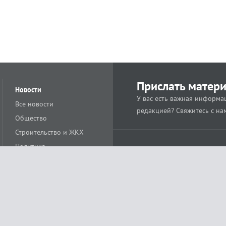
Прислать матер
Новости
У вас есть важная информац
Все новости
редакцией? Свяжитесь с на
Общество
Строительство и ЖКХ
Политика
Происшествия
Спорт
Расс
18+
Экономика
Культура