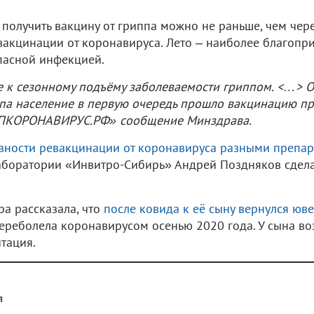
получить вакцину от гриппа можно не раньше, чем чер
 вакцинации от коронавируса. Лето – наиболее благопр
пасной инфекцией.
е к сезонному подъёму заболеваемости гриппом. <…> Оч
ппа население в первую очередь прошло вакцинацию п
КОРОНАВИРУС.РФ» сообщение Минздрава.
ивности ревакцинации от коронавируса разными препа
лаборатории «Инвитро-Сибирь» Андрей Поздняков сдел
а рассказала, что
после ковида к её сыну вернулся юв
реболела коронавирусом осенью 2020 года. У сына во
тация.
я