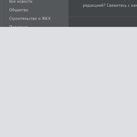
Все новости
редакцией? Свяжитесь с на
Общество
Строительство и ЖКХ
Политика
Происшествия
Спорт
Расс
18+
Экономика
Культура
ации средства массовой информации ЭЛ № ФС77-78488 от 15 июня 2020 года
ных технологий и массовых коммуникаций (Роскомнадзор)
остью «Муниципальная телерадиокомпания «Краснодар»
279. Редакция
+7 (861) 259-17-96
info@tvkrasnodar.ru
Политика обработки персо
ая гиперссылка на tvkrasnodar.ru. При использовании видеоматериалов необход
ии (информационные технологии предоставления информации на основе сбора, 
ящихся на территории Российской Федерации). Подробнее в
Правилах применени