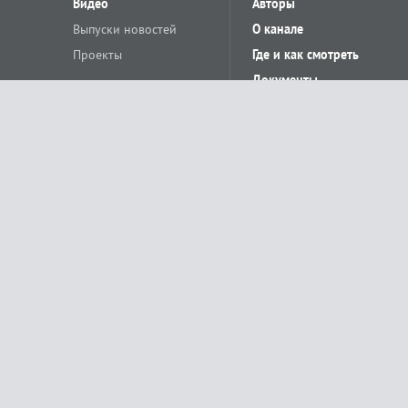
Видео
Авторы
Выпуски новостей
О канале
Проекты
Где и как смотреть
Документы
© «Сетевое издание Телеканал Краснодар». Свидетельство о регистр
выдано Федеральной службой по надзору в сфере связи, информацион
Учредитель сетевого издания: Общество с ограниченной ответственн
Главный редактор: О.С.Яхимович. 350020, г. Краснодар, ул.Северная, 
При использовании материалов сайта в интернете обязательна активн
На информационном ресурсе применяются рекомендательные технолог
относящихся к предпочтениям пользователей сети «Интернет», наход