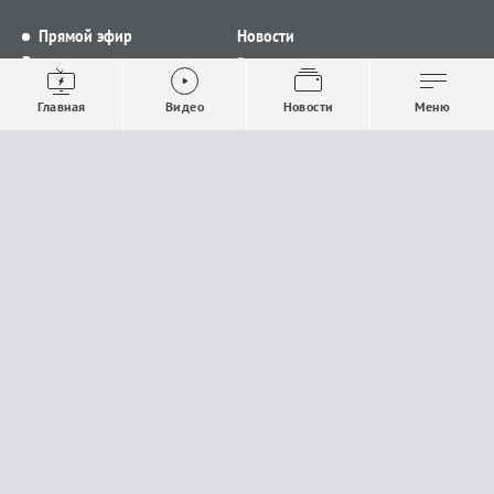
Прямой эфир
Новости
Видео
Все новости
Выпуски новостей
Общество
Главная
Видео
Новости
Меню
Проекты
Строительство и ЖКХ
Телепрограмма
Политика
Авторы
Происшествия
О канале
Спорт
Где и как смотреть
Экономика
Документы
Культура
Прислать материалы
У вас есть важная информация, которой вы
готовы поделиться с редакцией? Свяжитесь с
нами