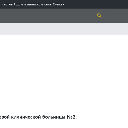
 частный дом в анапском селе Супсех
аевой клинической больницы №2.