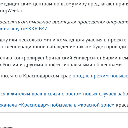
 медицинским центрам по всему миру предлагают прин
SurgWeek».
определить оптимальное время для проведения операци
ram-аккаунте ККБ №2.
дну или несколько мини-команд для участия в проекте.
послеоперационное наблюдение так же будет проводит
лению контролирует британский Университет Бирмингем
в России и другими профессиональными обществами.
стно, что в Краснодарском крае
продлен режим повышен
ся к жителям края в связи с ростом новых случаев за
еканала «Краснодар» побывала в «красной зоне»
краев
авирус