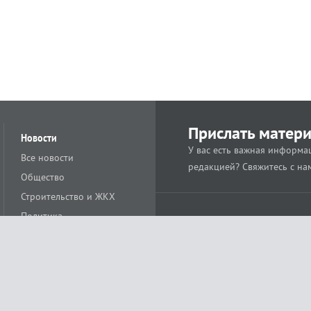
Прислать матер
Новости
У вас есть важная информац
Все новости
редакцией? Свяжитесь с на
Общество
Строительство и ЖКХ
Политика
Происшествия
Спорт
Расс
18+
Экономика
Культура