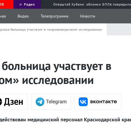
ТВ
Радио
Оперштаб Кубани: обломки БПЛА повредили
ная
Видео
Телепрограмма
Новости
рская больница участвует в «коронавирусном» исследовании
больница участвует в
ом» исследовании
адействован медицинский персонал Краснодарской кр