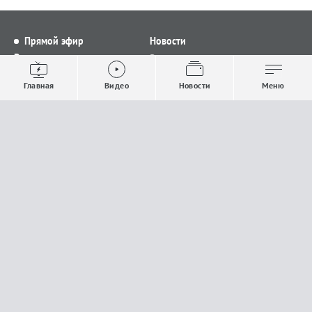
Прямой эфир
Новости
Видео
Все новости
Выпуски новостей
Общество
Главная
Видео
Новости
Меню
Проекты
Строительство и ЖКХ
Телепрограмма
Политика
Авторы
Происшествия
О канале
Спорт
Где и как смотреть
Экономика
Документы
Культура
Прислать материалы
У вас есть важная информация, которой вы
готовы поделиться с редакцией? Свяжитесь с
нами