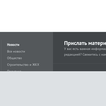
Прислать матер
Новости
У вас есть важная информац
Все новости
редакцией? Свяжитесь с на
Общество
Строительство и ЖКХ
Политика
Происшествия
Спорт
Расс
18+
Экономика
Культура