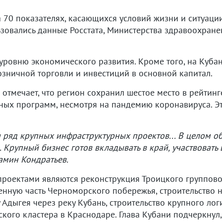
 70 показателях, касающихся условий жизни и ситуаци
зовались данные Росстата, Министерства здравоохране
ровню экономического развития. Кроме того, на Кубан
озничной торговли и инвестиций в основной капитал.
отмечает, что регион сохранил шестое место в рейтин
ных программ, несмотря на пандемию коронавируса. Эт
и ряд крупных инфраструктурных проектов... В целом 
 Крупный бизнес готов вкладывать в край, участвовать в
амин Кондратьев.
роектами являются реконструкция Троицкого группово
нную часть Черноморского побережья, строительство н
Адыгея через реку Кубань, строительство крупного логи
ого кластера в Краснодаре. Глава Кубани подчеркнул,