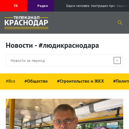
ТВ
Радио
Один человек пострадал при падени
Новости - #людикраснодара
#Все
#Общество
#Строительство и ЖКХ
#Полит