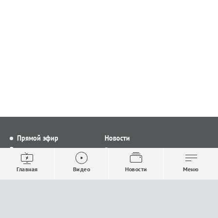
Прямой эфир
Новости
Видео
Все новости
Выпуски новостей
Общество
Главная
Видео
Новости
Меню
Проекты
Строительство и ЖКХ
Телепрограмма
Политика
Авторы
Происшествия
О канале
Спорт