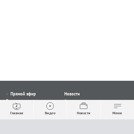
Прямой эфир
Новости
Видео
Все новости
Выпуски новостей
Общество
Главная
Видео
Новости
Меню
Проекты
Строительство и ЖКХ
Телепрограмма
Политика
Авторы
Происшествия