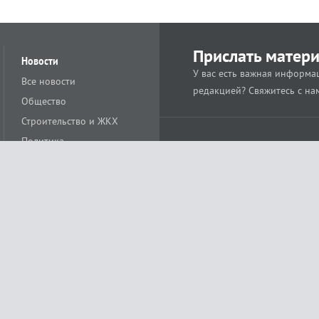
Прислать матер
Новости
У вас есть важная информац
Все новости
редакцией? Свяжитесь с на
Общество
Строительство и ЖКХ
Политика
Происшествия
Спорт
Расс
18+
Экономика
Культура
ации средства массовой информации ЭЛ № ФС77-78488 от 15 июня 2020 года
ных технологий и массовых коммуникаций (Роскомнадзор)
остью «Муниципальная телерадиокомпания «Краснодар»
279. Редакция
+7 (861) 259-17-96
info@tvkrasnodar.ru
Политика обработки персо
ая гиперссылка на tvkrasnodar.ru. При использовании видеоматериалов необход