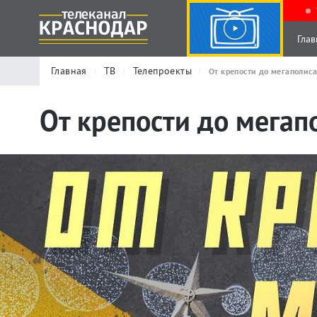
Глав
Главная
ТВ
Телепроекты
От крепости до мегаполис
От крепости до мегап