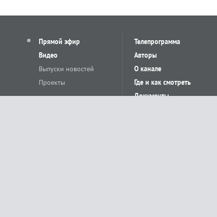
Прямой эфир
Телепрограмма
Видео
Авторы
Выпуски новостей
О канале
Проекты
Где и как смотреть
Документы
© «Сетевое издание Телеканал Краснодар». Свидетельство о регистр
выдано Федеральной службой по надзору в сфере связи, информацион
Учредитель сетевого издания: Общество с ограниченной ответственн
Главный редактор: О.С.Яхимович. 350020, г. Краснодар, ул.Северная, 
При использовании материалов сайта в интернете обязательна активн