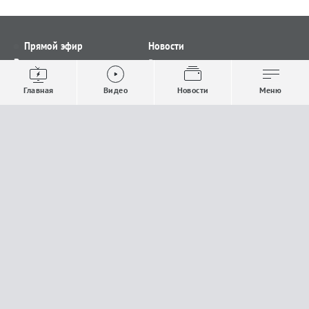
Прямой эфир
Новости
Видео
Все новости
Выпуски новостей
Общество
Главная
Видео
Новости
Меню
Проекты
Строительство и ЖКХ
Телепрограмма
Политика
Авторы
Происшествия
О канале
Спорт
Где и как смотреть
Экономика
Документы
Культура
Прислать материалы
У вас есть важная информация, которой вы
готовы поделиться с редакцией? Свяжитесь с
нами