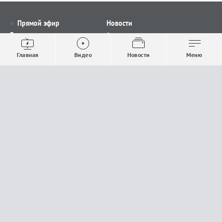
Прямой эфир
Новости
Видео
Все новости
Выпуски новостей
Общество
Главная
Видео
Новости
Меню
Проекты
Строительство и ЖКХ
Телепрограмма
Политика
Авторы
Происшествия
О канале
Спорт
Где и как смотреть
Экономика
Документы
Культура
Прислать материалы
У вас есть важная информация, которой вы
готовы поделиться с редакцией? Свяжитесь с
нами