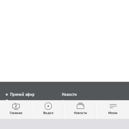
Прямой эфир
Новости
Видео
Все новости
Выпуски новостей
Общество
Главная
Видео
Новости
Меню
Проекты
Строительство и ЖКХ
Телепрограмма
Политика