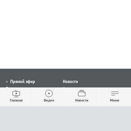
Прямой эфир
Новости
Видео
Все новости
Выпуски новостей
Общество
Главная
Видео
Новости
Меню
Проекты
Строительство и ЖКХ
Телепрограмма
Политика
Авторы
Происшествия
О канале
Спорт
Где и как смотреть
Экономика