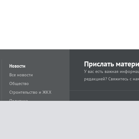
Прислать матер
Новости
У вас есть важная информац
Все новости
редакцией? Свяжитесь с на
Общество
Строительство и ЖКХ
Политика
Происшествия
Спорт
Расс
18+
Экономика
Культура