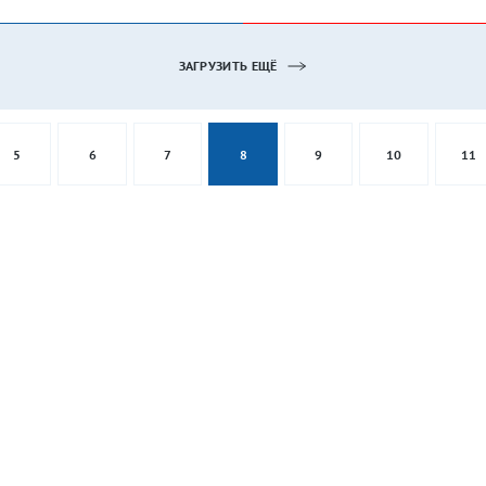
ЗАГРУЗИТЬ ЕЩЁ
5
6
7
8
9
10
11