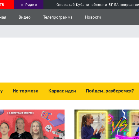
ТВ
Радио
Оперштаб Кубани: обломки БПЛА повредили
ная
Видео
Телепрограмма
Новости
чу
Не тормози
Каркас идеи
Пойдем, разберемся?