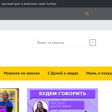
 частный дом в анапском селе Супсех
Мужское по-женски
С Думой о людях
Мама, я покуш