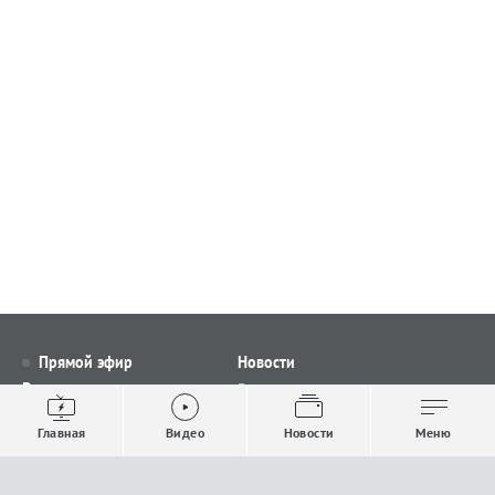
Прямой эфир
Новости
Видео
Все новости
Выпуски новостей
Общество
Главная
Видео
Новости
Меню
Проекты
Строительство и ЖКХ
Телепрограмма
Политика