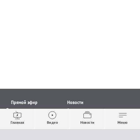
Прямой эфир
Новости
Видео
Все новости
Выпуски новостей
Общество
Главная
Видео
Новости
Меню
Проекты
Строительство и ЖКХ
Телепрограмма
Политика