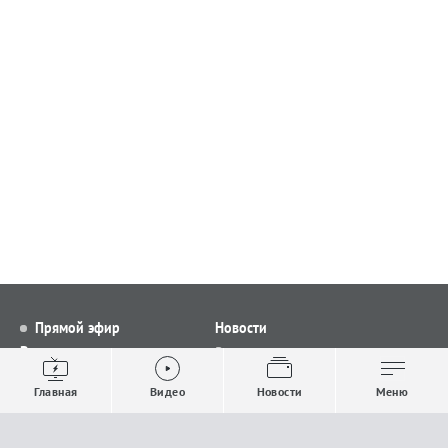
Прямой эфир
Новости
Видео
Все новости
Выпуски новостей
Общество
Главная
Видео
Новости
Меню
Проекты
Строительство и ЖКХ
Телепрограмма
Политика