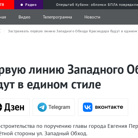
ТВ
Радио
Оперштаб Кубани: обломки БПЛА повредили
ная
Видео
Телепрограмма
Новости
Х
Застраивать первую линию Западного Обхода Краснодара будут в едином
ервую линию Западного О
ут в едином стиле
остроительства по поручению главы города Евгения Пе
ётной стороны ул. Западный Обход.