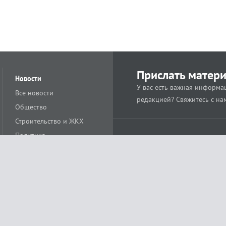
Прислать матер
Новости
У вас есть важная информац
Все новости
редакцией? Свяжитесь с на
Общество
Строительство и ЖКХ
Политика
Происшествия
Спорт
Расс
18+
Экономика
Культура