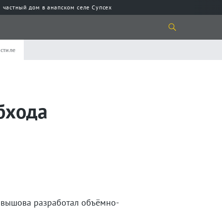
 частный дом в анапском селе Супсех
 стиле
бхода
рвышова разработал объёмно-