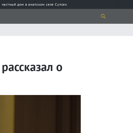
 частный дом в анапском селе Супсех
рассказал о