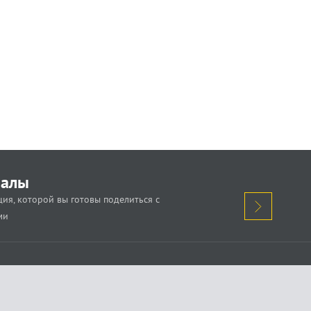
иалы
ия, которой вы готовы поделиться с
ми
кажи о проблеме.
Поделись новостью