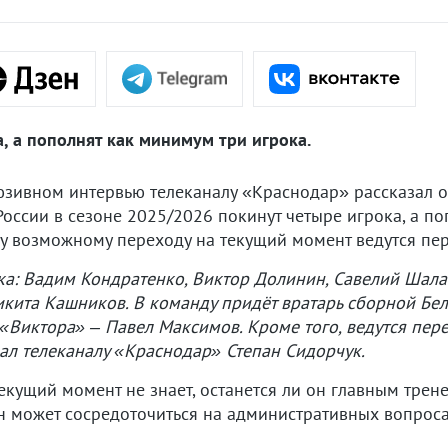
, а пополнят как минимум три игрока.
юзивном интервью телеканалу «Краснодар» рассказал о
оссии в сезоне 2025/2026 покинут четыре игрока, а п
му возможному переходу на текущий момент ведутся пе
а: Вадим Кондратенко, Виктор Долинин, Савелий Шалаб
икита Кашников. В команду придёт вратарь сборной Бе
 «Виктора» – Павел Максимов. Кроме того, ведутся пе
ал телеканалу «Краснодар» Степан Сидорчук.
 текущий момент не знает, останется ли он главным тр
он может сосредоточиться на административных вопроса