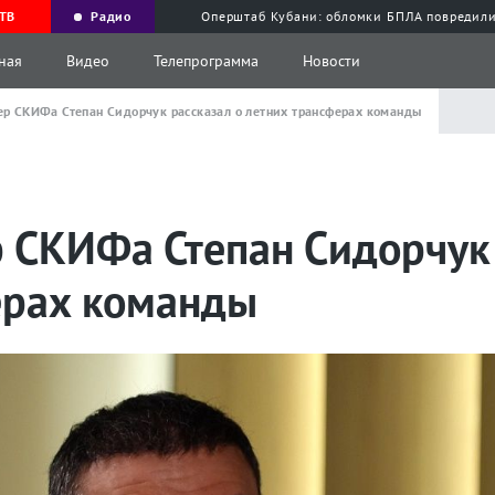
ТВ
Радио
Оперштаб Кубани: обломки БПЛА повредили
ная
Видео
Телепрограмма
Новости
ер СКИФа Степан Сидорчук рассказал о летних трансферах команды
 СКИФа Степан Сидорчук 
ерах команды