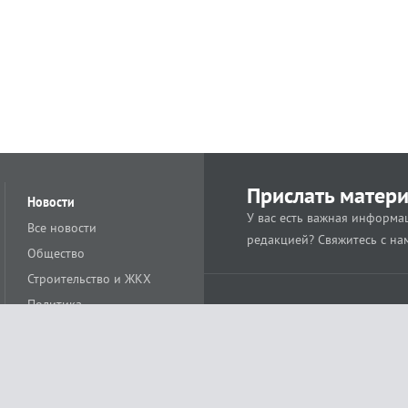
Прислать матер
Новости
У вас есть важная информац
Все новости
редакцией? Свяжитесь с на
Общество
Строительство и ЖКХ
Политика
Происшествия
Спорт
Расс
18+
Экономика
Культура