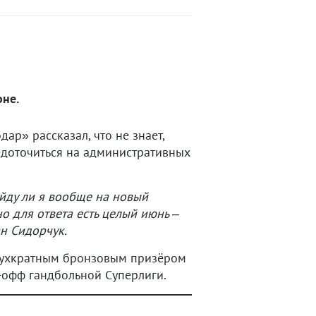
оне.
ар» рассказал, что не знает,
редоточиться на административных
ойду ли я вообще на новый
но для ответа есть целый июнь –
ан Сидорчук.
двухкратным бронзовым призёром
й-офф гандбольной Суперлиги.