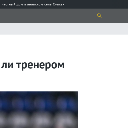
 частный дом в анапском селе Супсех
ь ли тренером