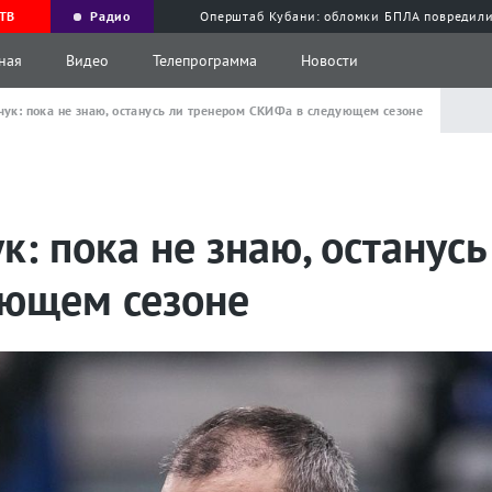
ТВ
Радио
Оперштаб Кубани: обломки БПЛА повредили
ная
Видео
Телепрограмма
Новости
чук: пока не знаю, останусь ли тренером СКИФа в следующем сезоне
к: пока не знаю, останус
ющем сезоне