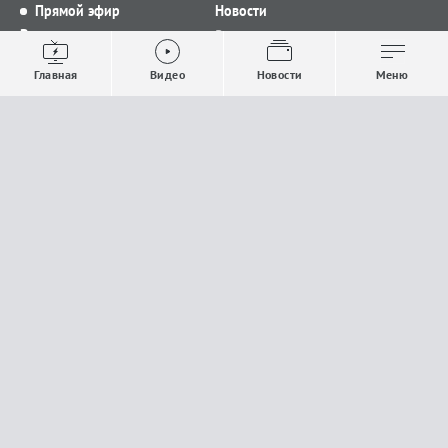
Прямой эфир
Новости
Видео
Все новости
Выпуски новостей
Общество
Главная
Видео
Новости
Меню
Проекты
Строительство и ЖКХ
Телепрограмма
Политика
Авторы
Происшествия
О канале
Спорт
Где и как смотреть
Экономика
Документы
Культура
Прислать материалы
У вас есть важная информация, которой вы
готовы поделиться с редакцией? Свяжитесь с
нами
Расскажи о проблеме.
18+