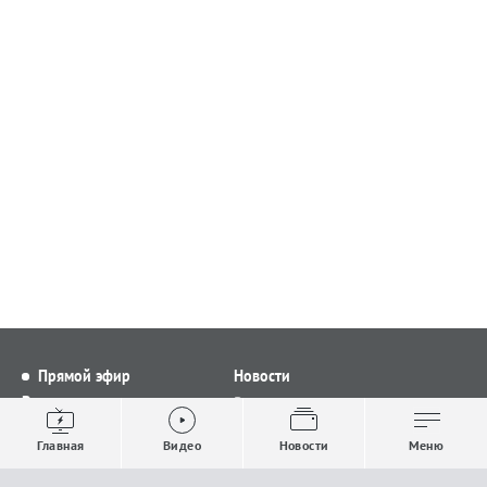
Прямой эфир
Новости
Видео
Все новости
Выпуски новостей
Общество
Главная
Видео
Новости
Меню
Проекты
Строительство и ЖКХ
Телепрограмма
Политика