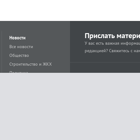
Прислать матер
Новости
У вас есть важная информац
Все новости
редакцией? Свяжитесь с на
Общество
Строительство и ЖКХ
Политика
Происшествия
Спорт
Расс
18+
Экономика
Культура
ации средства массовой информации ЭЛ № ФС77-78488 от 15 июня 2020 года
ных технологий и массовых коммуникаций (Роскомнадзор)