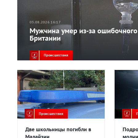
03.08.2026 16:17
Мужчина умер из‑за ошибочного
Британии
Происшествия
Происшествия
Две школьницы погибли в
Подро
Малайзии
молни