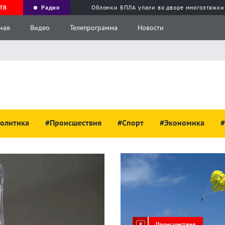
ТВ
Радио
Обломки БПЛА упали во дворе многоэтажки
ная
Видео
Телепрограмма
Новости
олитика
#Происшествия
#Спорт
#Экономика
#
Происшествия