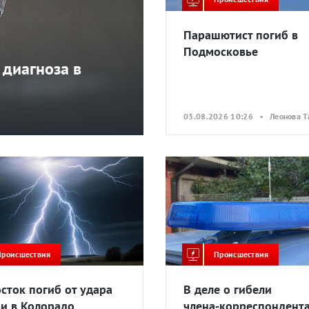
Парашютист погиб в
Подмосковье
 диагноза в
03.08.2026 10:26 • Леонова Т
Происшествия
Происшествия
сток погиб от удара
В деле о гибели
и в Колорадо
члена‑корреспондент