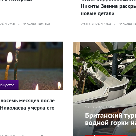
Никиты Зезина раскр
новые детали
026 12:50 • Леонова Татьяна
29.07.2026 15:44 • Леонова Т
Общество
 восемь месяцев после
Николаева умерла его
13.07.2026 13:58
Британский тури
водной горки н