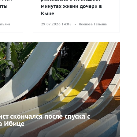
ыты
минутах жизни дочери в
Кыне
атьяна
29.07.2026 14:08 • Леонова Татьяна
ст скончался после спуска с
а Ибице