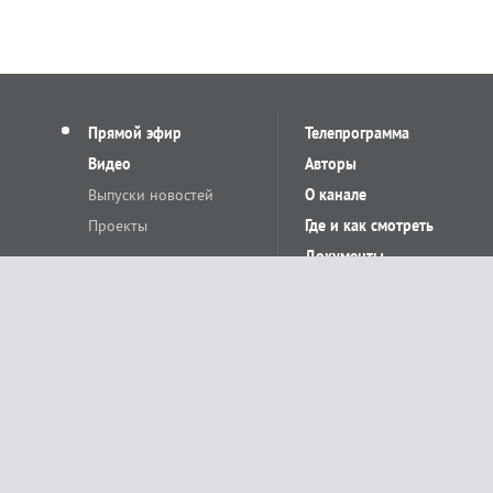
Прямой эфир
Телепрограмма
Видео
Авторы
Выпуски новостей
О канале
Проекты
Где и как смотреть
Документы
© «Сетевое издание Телеканал Краснодар». Свидетельство о регистр
выдано Федеральной службой по надзору в сфере связи, информацион