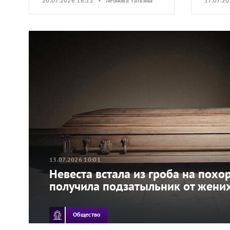
20.07.2026 16:12 • Леонова Татьяна
17.07.2
13.07.2026 10:01
Невеста встала из гроба на похо
получила подзатыльник от жени
Общество