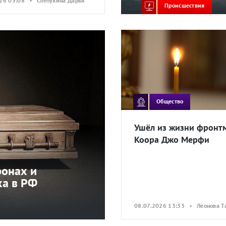
026 05:08 • Слепухина Дарья
Происшествия
Общество
Ушёл из жизни фронт
Koopa Джо Мерфи
ронах и
ха в РФ
08.07.2026 13:33 • Леонова Т