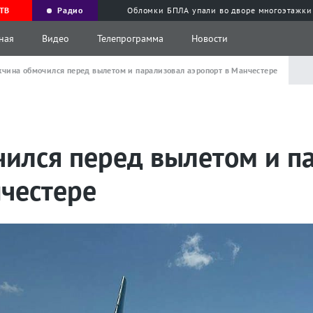
ТВ
Радио
Обломки БПЛА упали во дворе многоэтажки
ная
Видео
Телепрограмма
Новости
чина обмочился перед вылетом и парализовал аэропорт в Манчестере
ился перед вылетом и п
нчестере