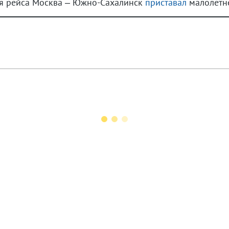
мя рейса Москва – Южно-Сахалинск
приставал
малолетне