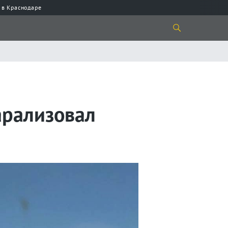
 в Краснодаре
арализовал