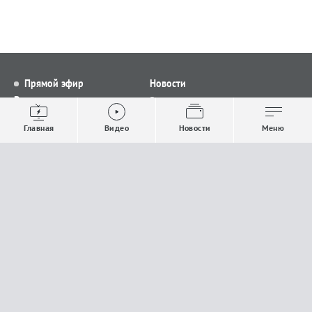
Прямой эфир
Новости
Видео
Все новости
Выпуски новостей
Общество
Главная
Видео
Новости
Меню
Проекты
Строительство и ЖКХ
Телепрограмма
Политика
Авторы
Происшествия
О канале
Спорт
Где и как смотреть
Экономика
Документы
Культура
Прислать материалы
У вас есть важная информация, которой вы
готовы поделиться с редакцией? Свяжитесь с