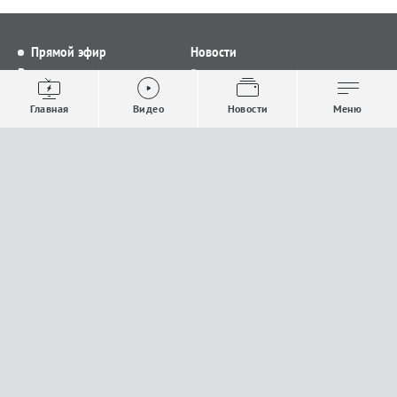
Прямой эфир
Новости
Видео
Все новости
Выпуски новостей
Общество
Главная
Видео
Новости
Меню
Проекты
Строительство и ЖКХ
Телепрограмма
Политика
Авторы
Происшествия
О канале
Спорт
Где и как смотреть
Экономика
Документы
Культура
Прислать материалы
У вас есть важная информация, которой вы
готовы поделиться с редакцией? Свяжитесь с
нами